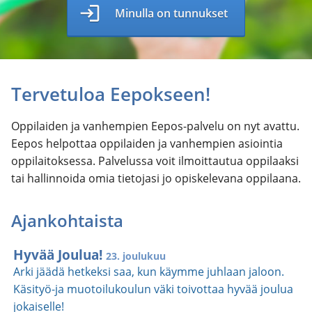
login
Minulla on tunnukset
Tervetuloa Eepokseen!
Oppilaiden ja vanhempien Eepos-palvelu on nyt avattu.
Eepos helpottaa oppilaiden ja vanhempien asiointia
oppilaitoksessa. Palvelussa voit ilmoittautua oppilaaksi
tai hallinnoida omia tietojasi jo opiskelevana oppilaana.
Ajankohtaista
Hyvää Joulua!
23. joulukuu
Arki jäädä hetkeksi saa, kun käymme juhlaan jaloon.
Käsityö-ja muotoilukoulun väki toivottaa hyvää joulua
jokaiselle!