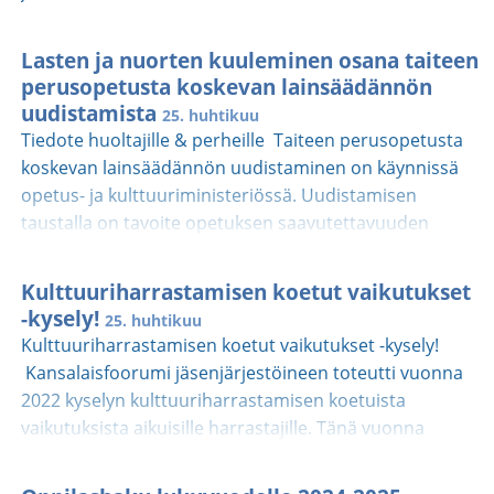
Lasten ja nuorten kuuleminen osana taiteen
perusopetusta koskevan lainsäädännön
uudistamista
25. huhtikuu
Tiedote huoltajille & perheille Taiteen perusopetusta
koskevan lainsäädännön uudistaminen on käynnissä
opetus- ja kulttuuriministeriössä. Uudistamisen
taustalla on tavoite opetuksen saavutettavuuden
parantamisesta. Tarkoituksena on vahvistaa taiteen
perusopetuksen toiminnan laatua. Osana uudistustyötä
Kulttuuriharrastamisen koetut vaikutukset
halutaan kuulla taiteen perusopetukseen osallistuvia
-kysely!
25. huhtikuu
lapsia ja nuoria. Kokemusasiantuntijoina heillä on paras
Kulttuuriharrastamisen koetut vaikutukset -kysely!
käsitys siitä, mikä opetuksessa toimii ja on mielekästä, ja
Kansalaisfoorumi jäsenjärjestöineen toteutti vuonna
missä olisi uudistamisen tai muutoksen paikka.
2022 kyselyn kulttuuriharrastamisen koetuista
Kuulemme lapsia ja nuoria erityisesti kolmella osa-
vaikutuksista aikuisille harrastajille. Tänä vuonna
alueella: kokemuksista, merkityksistä, ja
Taiteen perusopetusliitto jäsenjärjestöineen on
saavutettavuudesta. Lapsia ja nuoria kuullaan verkossa
kumppanina kyselyssä, joka koskee nyt myös