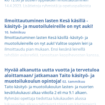
klo 12.00 ja uusien oppilaiden ilmoittautuminen
Ystävällisin terveisinKirsi JuntunenRehtoriTaito käsityö-
Lukuvuoden 2023-2024 lasten- ja nuorten sekä
14.4.2023. Lisätietoja ryhmistä ja opetuspaikoista
ja muotoilukoulu Etelä-Suomi
aikuisten lukuvuosi oppaat löytyvät nettisivuiltamme
https://www.taito.fi/etelasuomi/kasityo-ja-
Ilmoittautuminen lasten Kesä käsillä -
muotoilukoulu/lasten-opetus/ Tervetuloa mukaan!
käsityö- ja muotoiluleireille on nyt auki!
10. helmikuu
Ilmoittautuminen lasten Kesä käsillä -käsityö- ja
muotoiluleireille on nyt auki! Valitse sopivin leiri ja
ilmoittaudu pian mukaan. Ensi kesänä leireillä
tehdään eväsretkiä, tanssitaan keppihevosten kanssa,
värjätään ja ihastutaan väreihin, tehdään pihapelejä ja
nikkaroidaan puusta, seikkaillaan Harry Potterin
Hyvää alkanutta uutta vuotta ja tervetuloa
maailmassa, animoidaan, kudotaan ja ommellaan.
aloittamaan/ jatkamaan Taito käsityö- ja
Kesä käsillä -leirit tarjoavat kivoja kavereita,
muotoilukoulun opintoja!
02. tammikuu
yhdessäoloa, hauskaa käsillä tekemistä ja rentoa eloa
Taito käsityö- ja muotoilukoulun lasten- ja nuorten
heti kesälomien alettua. Leirit on suunnattu kaikille
kevätlukukausi alkaa viikolla 2 eli ma 9.1 alkaen.
kouluikäisille kädentaidoista kiinnostuneille tytöille ja
Ryhmäsi opettaja tiedottaa lukukauden alussa
pojille. Leirit kestävät pääasiassa 5 päivää. Tervetuloa
lukuvuoden aikana tehtävistä töistä ym käytänteistä.