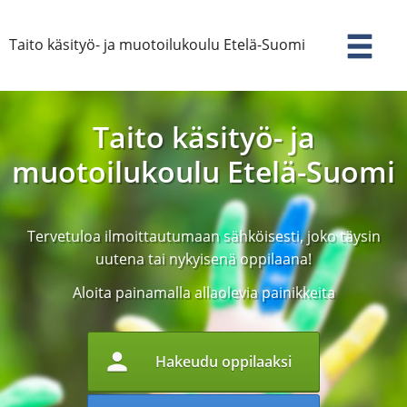
Taito käsityö- ja muotoilukoulu Etelä-Suomi
Taito käsityö- ja
muotoilukoulu Etelä-Suomi
Tervetuloa ilmoittautumaan sähköisesti, joko täysin
uutena tai nykyisenä oppilaana!
Aloita painamalla allaolevia painikkeita
person
Hakeudu oppilaaksi