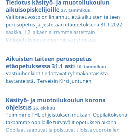
Tiedotus käsityö- ja muotoilukoulun
vastuuopettajalle. Lukuvuosiopas 2022-2023, löytyy
aikuisopiskelijoille
27. tammikuu
nettisivuiltamme.Opas kannatta lukea huolella
Valtioneuvosto on linjannut, että aikuisten taiteen
yhdessä lasten kanssa, jotta työskentely käsityö- ja
perusopetus järjestetään etäopetuksena 31.1.2022
muotoilukoulussa sujuu joustavasti. Tutustu
saakka. 1.2. alkaen siirrymme asteittain
oppaaseen:
lähiopetukseen pienemmissä ryhmissä.
https://www.taitoetelasuomi.fi/doc/LASTEN--JA-
Vastuuopettajat tiedottavat ryhmäkohtaisesti
NUORTEN-LUKUVUOSIOPAS-2022-2023.pdf
lähtiopetukseen siirtymisestä sekä
Aikuisten taiteen perusopetus
Terveisin,Kirsi Juntunen rehtori
käytännönjärjestelyistä viimeistään maanantaina
etäopetuksessa 31.1 asti
10. tammikuu
31.1.2022. Linkki oph:n tiedotukseen:
Vastuuhenkilöt tiedottavat ryhmäkohtaisista
https://www.oph.fi/fi/koulutus-ja-
käytänteistä. Terveisin Kirsi Juntunen
tutkinnot/varautuminen-koronatilanteen-
jatkumiseen-taiteen-perusopetuksessa-112022
Käsityö- ja muotoilukoulun korona
Ymmärryksestänne kiittäen, Käsityö- ja
ohjeistus
muotoilukoulun henkilökunta
26. elokuu
Toimimme THL ohjeistuksen mukaan. Oppilaitoksena
takaamme oppilaille turvavälit opetuksen aikana.
Oppilaat saapuvat ja poistuvat tiloista vuorotellen