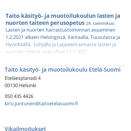
kestävät opetuspisteestä riippuen 4-5 päivää. Valitse
kontaktiopetuksena. Jaksojen opettajat tiedottavat
sopivin leiri ja ilmoita lapsesi mukaan. Meillä vietät
tästä ryhmä kohtaisesti. Ystävällisin terveisin Kirsi
Taito käsityö- ja muotoilukoulun lasten ja
mukavan leiriviikon käsillä tehden! Paikat täytetään
JuntunenRehtoriTaito käsityö- ja muotoilukoulu Etelä-
nuorten taiteen perusopetus
ilmoittautumisjärjestyksessä.
29. tammikuu
SuomiTaito Etelä-Suomi ry +358 50 435
Lasten ja nuorten harrastustoiminnan avaaminen
4426kirsi.juntunen@taitoetelasuomi.fi
1.2.2021 alkaen Helsingissä, Vantaalla, Tuusulassa ja
Hyvinkäällä. Lohjalla ja Lappeenrannassa lasten ja
nuorten ryhmät ovat olleet 11.1.2021
kontaktiopetuksessa. Porvoon ryhmä on
etäopetuksessa edelleen. Noudatamme toiminnassa
Taito käsityö- ja muotoilukoulu Etelä-Suomi
seuraavia periaatteita Opetusryhmiemme
Eteläesplanadi 4
kokoonpano on vakiintunut ja perustuu
00130 Helsinki
ennakkoilmoittautumiseen.Toiminnassa noudatamme
viranomaisten terveysturvallisuusohjeita
050 435 4426
turvaetäisyyksistä, käsihygieniasta ja kasvomaskien
kirsi.juntunen@taitoetelasuomi.fi
käyttämisestä. Opettajat ja 12 vuotta täyttäneet
osallistujat käyttävät kasvomaskia, mikäli henkilöllä ei
ole terveydellistä estettä kasvomaskin
Vikailmoitukset